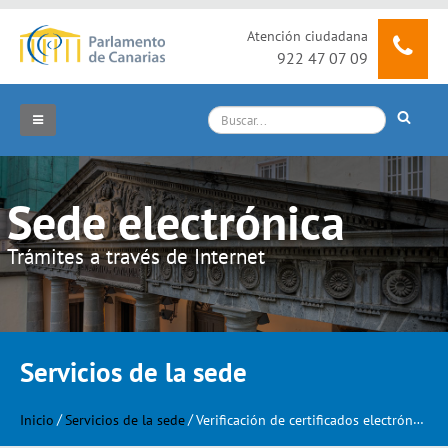
Atención ciudadana
922 47 07 09
¿Qué
buscas?
Menu
Inicio
Sede electrónica
Trámites a través de Internet
Datos de la sede
Servicios de la sede
Servicios de la sede
Procedimientos y servicios
Inicio
/
Servicios de la sede
/
Verificación de certificados electrónicos